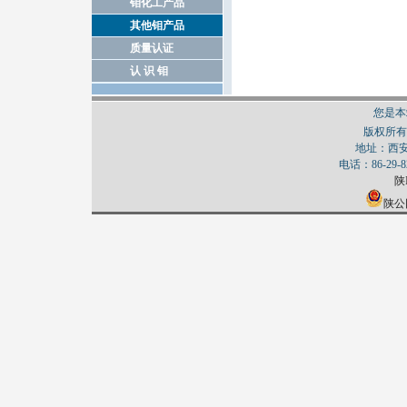
钼化工产品
其他钼产品
质量认证
认 识 钼
您是本
版权所有
地址：西
电话：86-29-82
陕I
陕公网